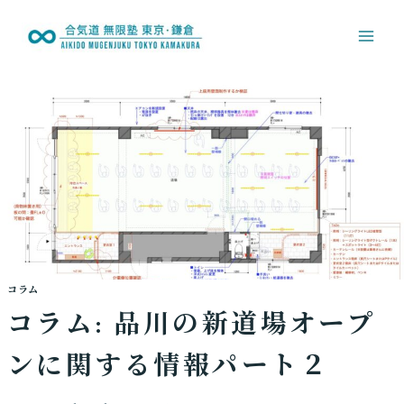
内
容
を
ス
キ
ッ
プ
コラム
コラム: 品川の新道場オープ
ンに関する情報パート２