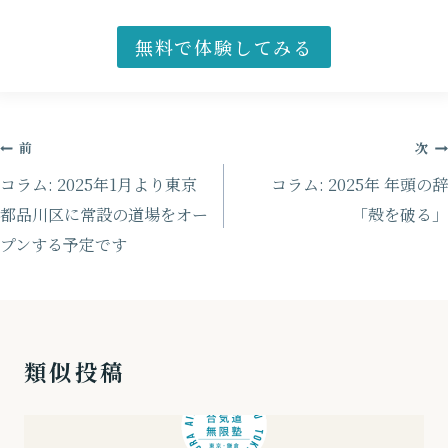
無料で体験してみる
投
前
次
稿
コラム: 2025年1月より東京
コラム: 2025年 年頭の辞
ナ
都品川区に常設の道場をオー
「殻を破る」
プンする予定です
ビ
ゲ
ー
シ
類似投稿
ョ
ン