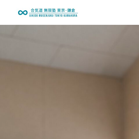
内
容
を
会員の声
ス
キ
ッ
プ