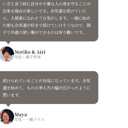
いざと言う時に自分や大事な人の身を守ることが
出来る稽古が楽しいです。合気道を続けていた
ら、人格者になれそうな気がします。一緒に始め
た娘も合気道が好きで続けていけそうなので、親
子で共通の習い事ができるのは有り難いです。
Noriko & Airi
女性・親子参加
続けられていることが自信になっています。合気
道を始めて、ものの考え方の幅が広がったように
思います。
Maya
女性・一般クラス