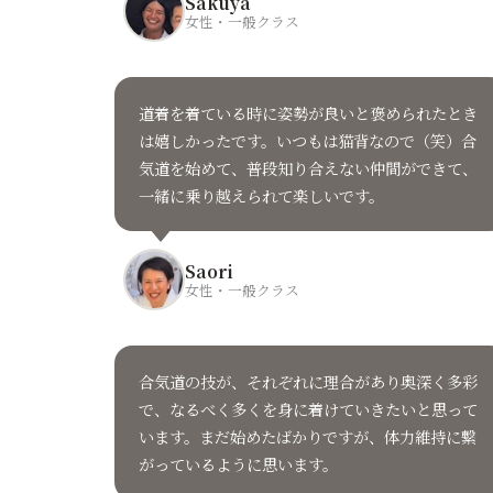
Sakuya
女性・一般クラス
道着を着ている時に姿勢が良いと褒められたとき
は嬉しかったです。いつもは猫背なので（笑）合
気道を始めて、普段知り合えない仲間ができて、
一緒に乗り越えられて楽しいです。
Saori
女性・一般クラス
合気道の技が、それぞれに理合があり奥深く多彩
で、なるべく多くを身に着けていきたいと思って
います。まだ始めたばかりですが、体力維持に繋
がっているように思います。