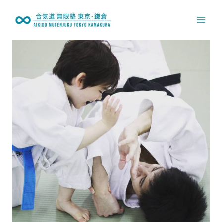
内
容
を
ス
キ
ッ
プ